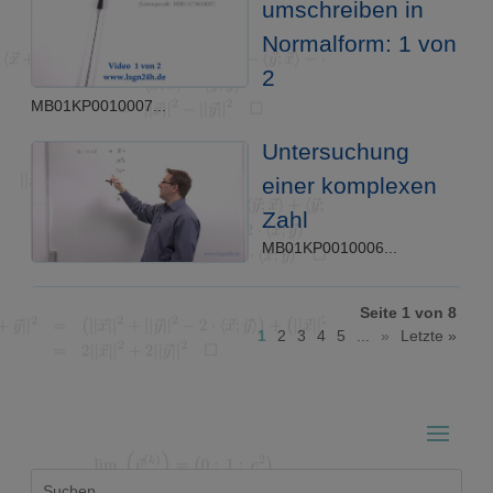
umschreiben in
Normalform: 1 von
2
MB01KP0010007...
Untersuchung
einer komplexen
Zahl
MB01KP0010006...
Seite 1 von 8
1
2
3
4
5
...
»
Letzte »
Suchen