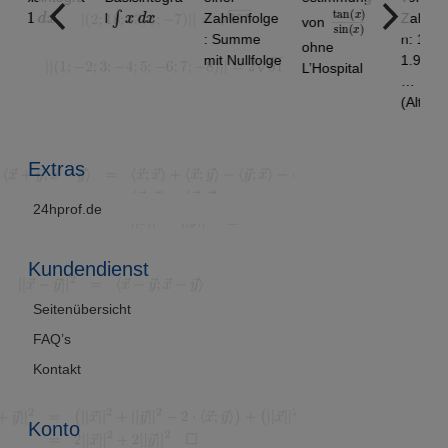
d
x
∫
x
d
x
tan
)
x
sin
)
(
(
x
l
Zahlenfolge
Zahlenfolge
von
: Summe
n: 1.9 ,
ohne
mit Nullfolge
1.99, 1.999,
L’Hospital
…
(Alternativlö
sung)
Extras
24hprof.de
Kundendienst
Seitenübersicht
FAQ’s
Kontakt
Konto