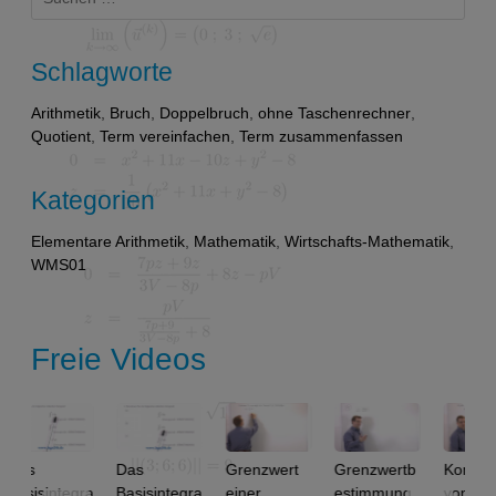
nach:
Schlagworte
Arithmetik
,
Bruch
,
Doppelbruch
,
ohne Taschenrechner
,
Quotient
,
Term vereinfachen
,
Term zusammenfassen
Kategorien
Elementare Arithmetik
,
Mathematik
,
Wirtschafts-Mathematik
,
WMS01
Freie Videos
Das
Grenzwert
Grenzwertb
Konvergenz
sintegra
Basisintegra
einer
estimmung
von