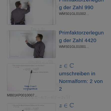
g der Zahl 990
WMS01GL01002...
Primfaktorzerlegun
g der Zahl 4420
WMS01GL01001...
z
∈
C
umschreiben in
Normalform: 2 von
2
MB01KP0010007...
z
∈
C