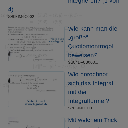
integrieren? (1 von
4)
SB05IM0C002...
Wie kann man die
„große“
Quotiententregel
beweisen?
SB04DF0B008...
Wie berechnet
sich das Integral
mit der
Integralformel?
SB05IM0C001...
Mit welchem Trick