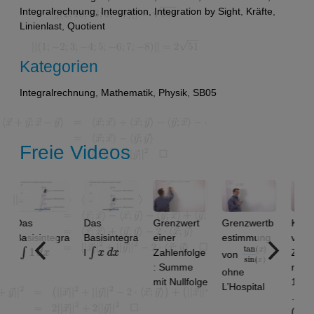
Integralrechnung
,
Integration
,
Integration by Sight
,
Kräfte
,
Linienlast
,
Quotient
Kategorien
Integralrechnung
,
Mathematik
,
Physik
,
SB05
Freie Videos
s
Das
Grenzwert
Grenzwertb
Konvergen
sisintegra
Basisintegra
einer
estimmung
von
1
d
x
∫
x
d
x
tan
)
x
sin
)
(
(
x
l
Zahlenfolge
Zahlenfolg
von
: Summe
n: 1.9 ,
ohne
mit Nullfolge
1.99, 1.999
L’Hospital
…
(Alternativl