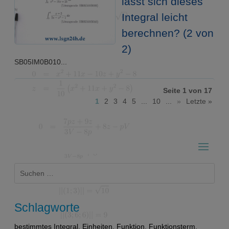
lässt sich dieses
Integral leicht
berechnen? (2 von
2)
SB05IM0B010...
Seite 1 von 17
1
2
3
4
5
...
10
...
»
Letzte »
Suchen
nach:
Schlagworte
bestimmtes Integral
,
Einheiten
,
Funktion
,
Funktionsterm
,