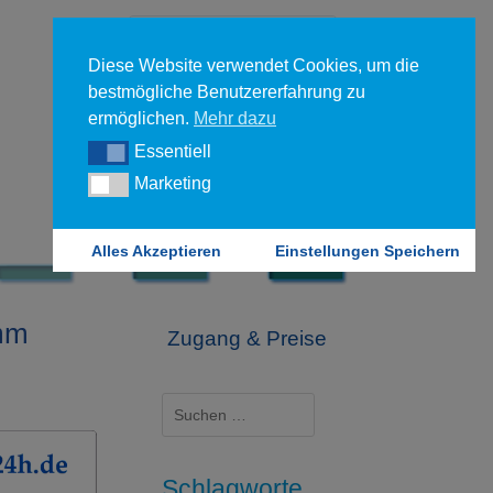
Diese Website verwendet Cookies, um die
bestmögliche Benutzererfahrung zu
ermöglichen.
Mehr dazu
Essentiell
Essentiell
Forgot your password?
Marketing
Marketing
Login
Alles Akzeptieren
Einstellungen Speichern
amm
Zugang & Preise
Suchen
nach:
Schlagworte