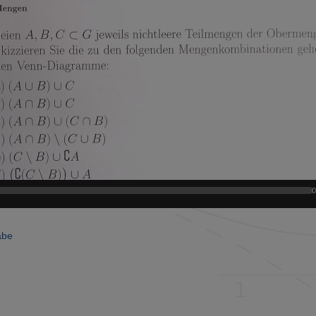
0
abe