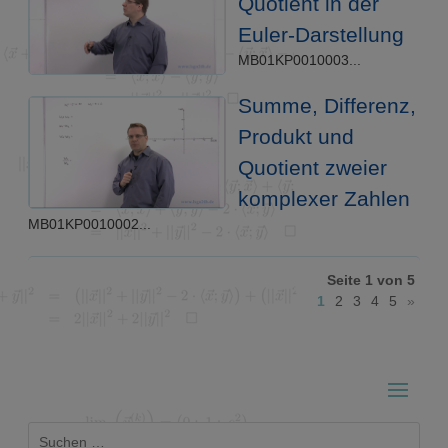
Quotient in der
Euler-Darstellung
MB01KP0010003...
Summe, Differenz,
Produkt und
Quotient zweier
komplexer Zahlen
MB01KP0010002...
Seite 1 von 5
1
2
3
4
5
»
Suchen