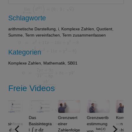
nach:
Schlagworte
arithmetische Darstellung
,
i
,
Komplexe Zahlen
,
Quotient
,
Summe
,
Term vereinfachen
,
Term zusammenfassen
Kategorien
Komplexe Zahlen
,
Mathematik
,
SB01
Freie Videos
Das
Grenzwert
Grenzwertb
Konvergenz
sintegra
Basisintegra
einer
estimmung
von
x
∫
x
d
x
tan
)
x
sin
)
(
(
x
l
Zahlenfolge
Zahlenfolge
von