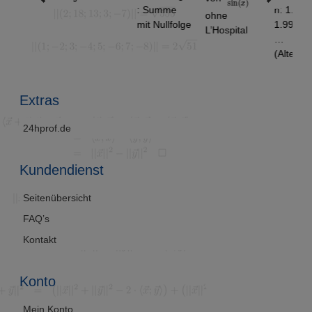
: Summe
n: 1.9 ,
ohne
mit Nullfolge
1.99, 1.999,
L’Hospital
…
(Alternativlö
sung)
Extras
24hprof.de
Kundendienst
Seitenübersicht
FAQ’s
Kontakt
Konto
Mein Konto