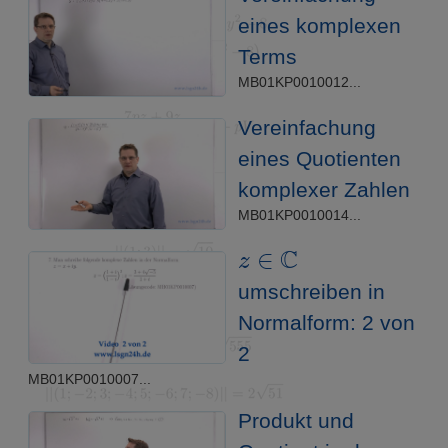
eines komplexen
Terms
MB01KP0010012...
Vereinfachung
eines Quotienten
komplexer Zahlen
MB01KP0010014...
z
∈
C
umschreiben in
Normalform: 2 von
2
MB01KP0010007...
Produkt und