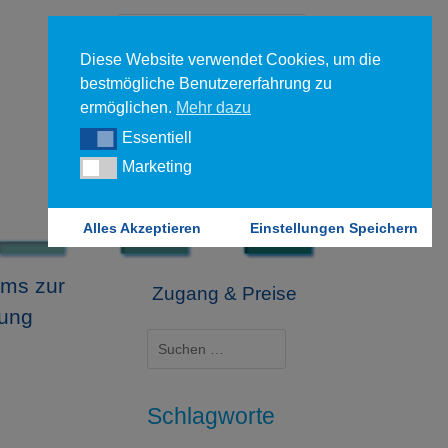
Diese Website verwendet Cookies, um die
bestmögliche Benutzererfahrung zu
ermöglichen.
Mehr dazu
Essentiell
Essentiell
Forgot your password?
Marketing
Marketing
Login
Alles Akzeptieren
Einstellungen Speichern
rms zur
Zugang & Preise
hung
Suchen
nach:
Schlagworte