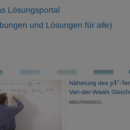
s Lösungsportal
bungen und Lösungen für alle)
p
V
Näherung des
-Te
Van-der-Waals Gleic
MB01FK0030012...