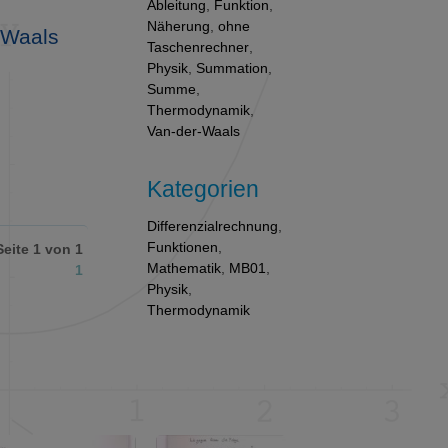
Ableitung
,
Funktion
,
Näherung
,
ohne
-Waals
Taschenrechner
,
Physik
,
Summation
,
Summe
,
Thermodynamik
,
Van-der-Waals
Kategorien
Differenzialrechnung
,
Funktionen
,
Seite 1 von 1
Mathematik
,
MB01
,
1
Physik
,
Thermodynamik