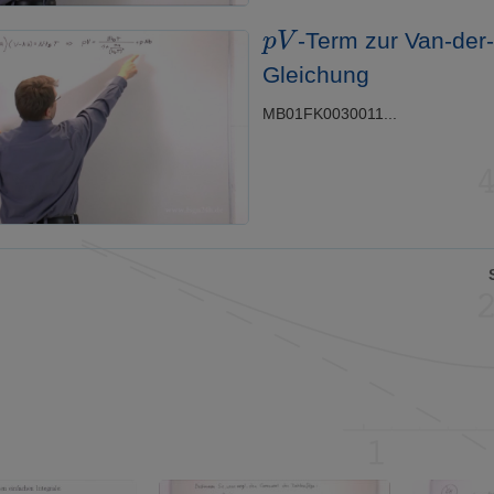
p
V
-Term zur Van-der
Gleichung
MB01FK0030011...