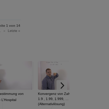
eite 1 von 14
..
»
Letzte »
Konvergenz von Zahlenfolgen:
Mengendarstellungen: ein
1.9 , 1.99, 1.999, …
Venn-Diagramm
(Alternativlösung)