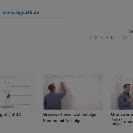
S
1
2
3
4
5
...
10
.
Grenzwert einer Zahlenfolge:
Grenzwertbestimmung von
tan
)
x
sin
)
(
(
x
Summe mit Nullfolge
ohne L’Hospital