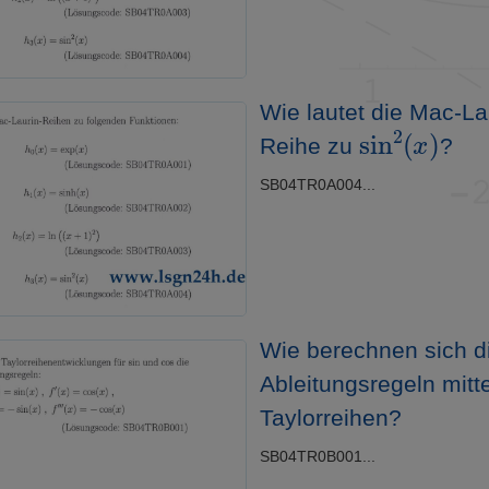
Wie lautet die Mac-La
sin
2
(
x
)
Reihe zu
?
SB04TR0A004...
Wie berechnen sich d
Ableitungsregeln mitte
Taylorreihen?
SB04TR0B001...