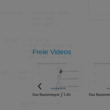
Freie Videos
∫
1
d
x
∫
x
d
x
Das Basisintegral
Das Basisintegral