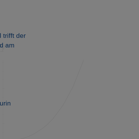
rifft der
nd am
urin