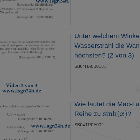
Unter welchem Winkel t
Wasserstrahl die Wa
höchsten? (2 von 3)
SB04HA0B013...
Wie lautet die Mac-La
sinh
(
x
)
Reihe zu
?
SB04TR0A002...