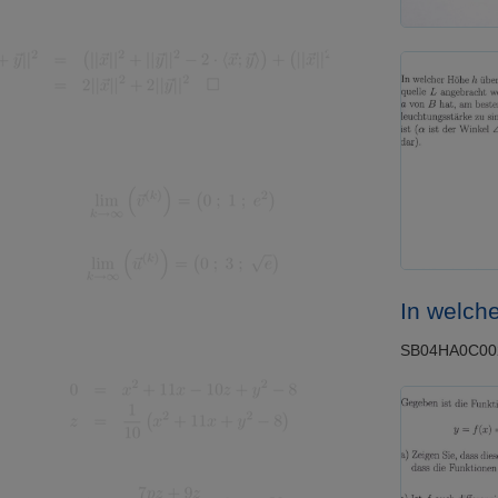
In welch
SB04HA0C002