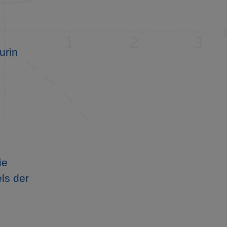
urin
ie
ls der