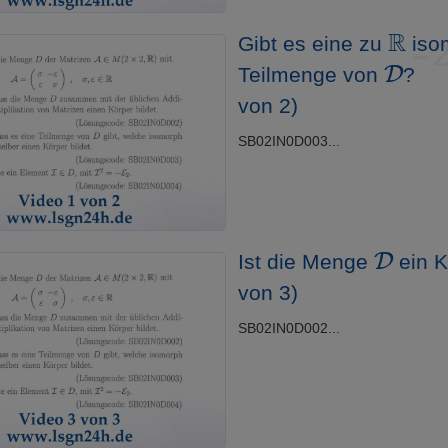
R
Gibt es eine zu
iso
D
Teilmenge von
?
von 2)
SB02IN0D003...
D
Ist die Menge
ein K
von 3)
SB02IN0D002...