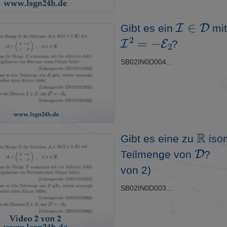
I
∈
D
Gibt es ein
mi
I
2
=
−
E
2
?
SB02IN0D004...
R
Gibt es eine zu
iso
D
Teilmenge von
?
von 2)
SB02IN0D003...