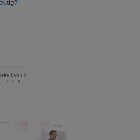
eutig?
Seite 1 von 3
1
2
3
»