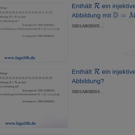
R
Enthält
ein injektiv
D
=
M
Abbildung mit
SB01AB0B005...
R
Enthält
ein injektiv
Abbildung?
SB01AB0B004...