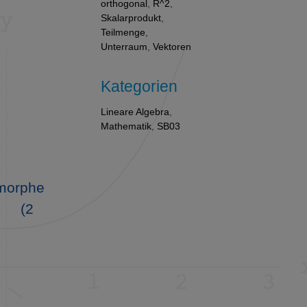
orthogonal
,
R^2
,
Skalarprodukt
,
Teilmenge
,
t
Unterraum
,
Vektoren
Kategorien
Lineare Algebra
,
Mathematik
,
SB03
morphe
(2