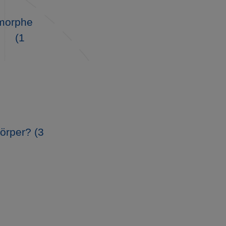
morphe
(1
örper? (3