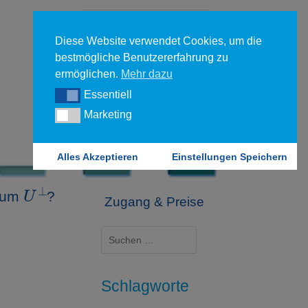
Diese Website verwendet Cookies, um die
bestmögliche Benutzererfahrung zu
ermöglichen.
Mehr dazu
Essentiell
Essentiell
Forgot your password?
Marketing
Marketing
Login
Alles Akzeptieren
Einstellungen Speichern
U
⊥
Raum
?
Zugang & Preise
Suchen
nach:
Schlagworte