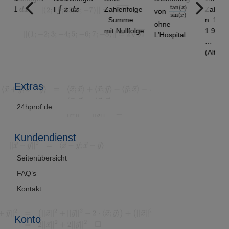
d
x
∫
x
d
x
tan
)
x
sin
)
(
(
x
l
Zahlenfolge
Zahlenfolge
von
: Summe
n: 1.9 ,
ohne
mit Nullfolge
1.99, 1.999,
L’Hospital
…
(Alternativlö
sung)
Extras
24hprof.de
Kundendienst
Seitenübersicht
FAQ’s
Kontakt
Konto