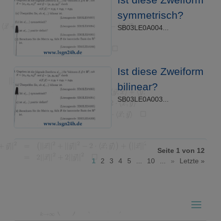
symmetrisch?
SB03LE0A004...
Ist diese Zweiform
bilinear?
SB03LE0A003...
Seite 1 von 12
1
2
3
4
5
...
10
...
»
Letzte »