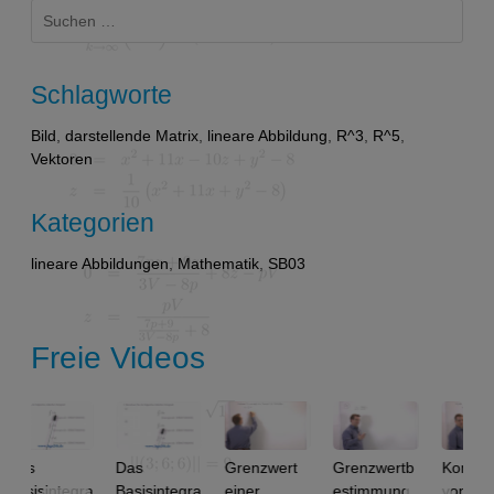
Suchen
nach:
Schlagworte
Bild
,
darstellende Matrix
,
lineare Abbildung
,
R^3
,
R^5
,
Vektoren
Kategorien
lineare Abbildungen
,
Mathematik
,
SB03
Freie Videos
s
Das
Grenzwert
Grenzwertb
Konvergenz
isintegra
Basisintegra
einer
estimmung
von