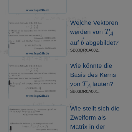
Welche Vektoren
T
A
werden von
b
→
auf
abgebildet?
SB03DR0A002...
Wie könnte die
Basis des Kerns
T
A
von
lauten?
SB03DR0A001...
Wie stellt sich die
Zweiform als
Matrix in der