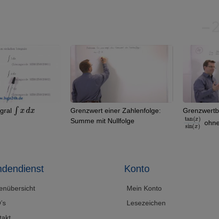
∫
x
d
x
egral
Grenzwert einer Zahlenfolge:
Grenzwert
tan
)
x
sin
)
(
(
x
Summe mit Nullfolge
ohne
dendienst
Konto
enübersicht
Mein Konto
’s
Lesezeichen
takt