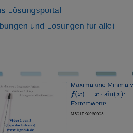
s Lösungsportal
bungen und Lösungen für alle)
Maxima und Minima 
f
(
x
)
=
x
⋅
sin
(
x
)
:
Extremwerte
MB01FK0060008...