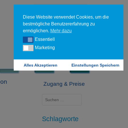
Diese Website verwendet Cookies, um die
bestmögliche Benutzererfahrung zu
ermöglichen.
Mehr dazu
Essentiell
Essentiell
Forgot your password?
Marketing
Marketing
Login
Alles Akzeptieren
Einstellungen Speichern
von
Zugang & Preise
Suchen
nach:
Schlagworte