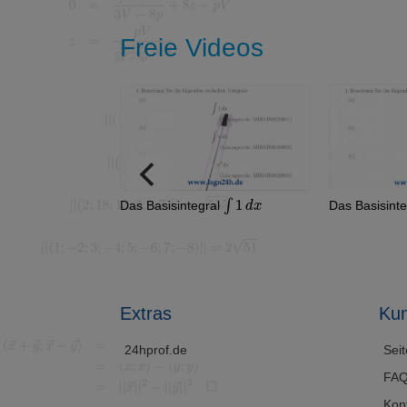
Freie Videos
∫
1
d
x
man den Abstand
Das Basisintegral
Das Basisint
R
2
oren im
?
Extras
Kun
24hprof.de
Seit
FAQ
Kon