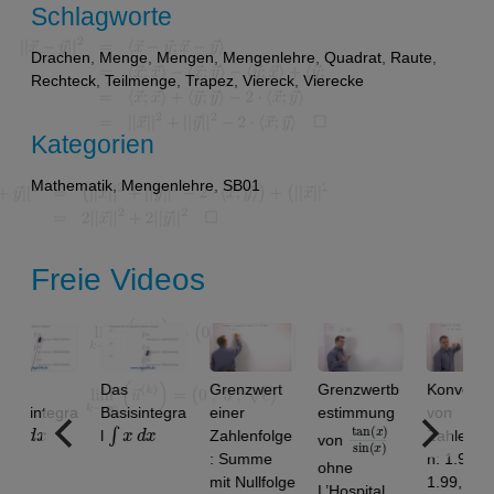
Schlagworte
Drachen
,
Menge
,
Mengen
,
Mengenlehre
,
Quadrat
,
Raute
,
Rechteck
,
Teilmenge
,
Trapez
,
Viereck
,
Vierecke
Kategorien
Mathematik
,
Mengenlehre
,
SB01
Freie Videos
s
Das
Grenzwert
Grenzwertb
Konvergenz
isintegra
Basisintegra
einer
estimmung
von
d
x
∫
x
d
x
tan
)
x
sin
)
(
(
x
l
Zahlenfolge
Zahlenfolge
von
: Summe
n: 1.9 ,
ohne
mit Nullfolge
1.99, 1.999,
L’Hospital