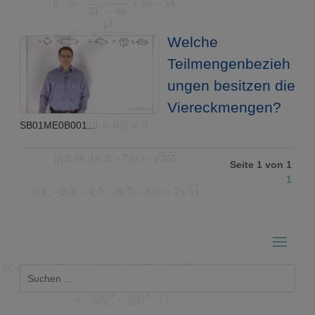
Welche
Teilmengenbezieh
ungen besitzen die
Viereckmengen?
SB01ME0B001...
Seite 1 von 1
1
Suchen
nach: