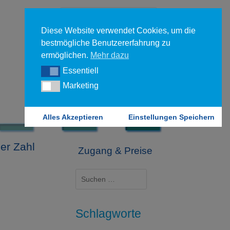
Diese Website verwendet Cookies, um die
bestmögliche Benutzererfahrung zu
ermöglichen.
Mehr dazu
Essentiell
Essentiell
Forgot your password?
Marketing
Marketing
Login
Alles Akzeptieren
Einstellungen Speichern
er Zahl
Zugang & Preise
Suchen
nach:
Schlagworte