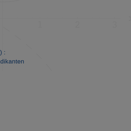
 :
adikanten