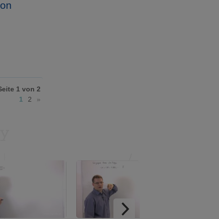
von
Seite 1 von 2
1
2
»