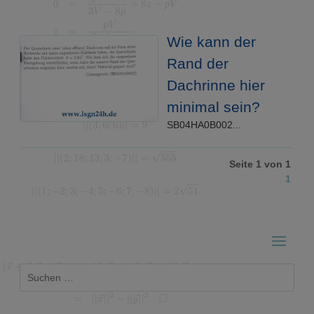
Wie kann der
Rand der
Dachrinne hier
minimal sein?
SB04HA0B002...
Seite 1 von 1
1
Suchen
nach: