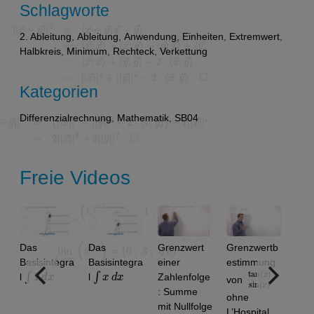
Schlagworte
2. Ableitung
,
Ableitung
,
Anwendung
,
Einheiten
,
Extremwert
,
Halbkreis
,
Minimum
,
Rechteck
,
Verkettung
Kategorien
Differenzialrechnung
,
Mathematik
,
SB04
Freie Videos
Das
Das
Grenzwert
Grenzwertb
Basisintegra
Basisintegra
einer
estimmung
∫
1
d
x
∫
x
d
x
tan
)
x
sin
)
(
(
x
l
l
Zahlenfolge
von
: Summe
ohne
mit Nullfolge
L’Hospital