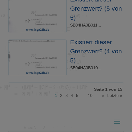
Grenzwert? (5 von
5)
SB04HA0B011...
Existiert dieser
Grenzwert? (4 von
5)
SB04HA0B010...
Seite 1 von 15
1
2
3
4
5
...
10
...
»
Letzte »