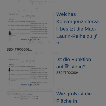
Welches
Konvergenzinterva
ll besitzt die Mac-
f
Laurin-Reihe zu
?
SB04TR0C006...
Ist die Funktion
R
auf
stetig?
SB04TR0C004...
Wie groß ist die
Fläche in