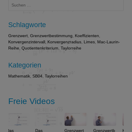
Suchen
nach:
Schlagworte
Grenzwert
,
Grenzwertbestimmung
,
Koeffizienten
,
Konvergenzintervall
,
Konvergenzradius
,
Limes
,
Mac-Laurin-
Reihe
,
Quotientenkriterium
,
Taylorreihe
Kategorien
Mathematik
,
SB04
,
Taylorreihen
Freie Videos
as
Das
Grenzwert
Grenzwertb
Konvergen