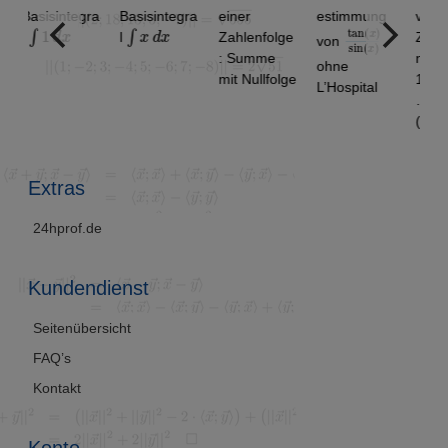
sisintegra
Basisintegra
einer
estimmung
von
1
d
x
∫
x
d
x
tan
)
x
sin
)
(
(
x
l
Zahlenfolge
Zahlenfolg
von
: Summe
n: 1.9 ,
ohne
mit Nullfolge
1.99, 1.999
L’Hospital
…
(Alternativl
sung)
Extras
24hprof.de
Kundendienst
Seitenübersicht
FAQ’s
Kontakt
Konto