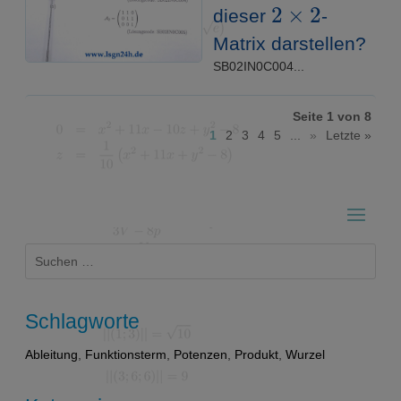
2
×
2
dieser
-
Matrix darstellen?
SB02IN0C004...
Seite 1 von 8
1
2
3
4
5
...
»
Letzte »
Suchen
nach:
Schlagworte
Ableitung
,
Funktionsterm
,
Potenzen
,
Produkt
,
Wurzel