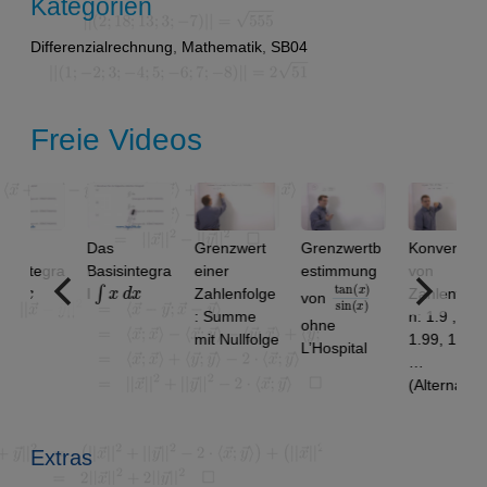
Kategorien
Differenzialrechnung
,
Mathematik
,
SB04
Freie Videos
Das
Grenzwert
Grenzwertb
Konvergenz
ntegra
Basisintegra
einer
estimmung
von
∫
x
d
x
tan
)
x
sin
)
(
(
x
l
Zahlenfolge
Zahlenfolge
von
: Summe
n: 1.9 ,
ohne
mit Nullfolge
1.99, 1.999,
L’Hospital
…
(Alternativlö
sung)
Extras