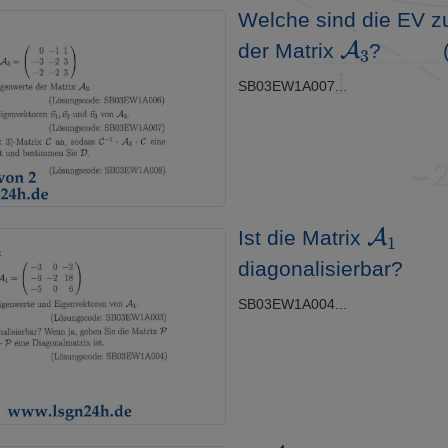
Welche sind die EV 
A
3
der Matrix
?
(
SB03EW1A007...
A
1
Ist die Matrix
diagonalisierbar?
SB03EW1A004...
A