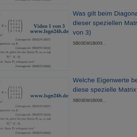
Was gilt beim Diagona
dieser speziellen Matr
von 3)
SB03EW1B009...
Welche Eigenwerte be
diese spezielle Matri
SB03EW1B008...