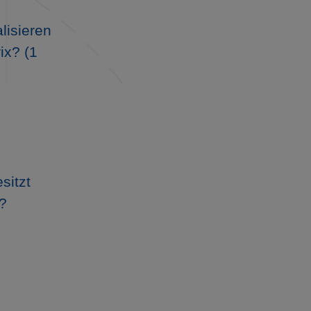
lisieren
ix? (1
sitzt
x?