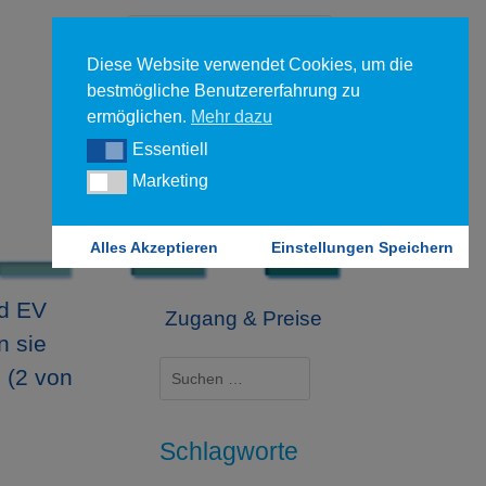
Diese Website verwendet Cookies, um die
bestmögliche Benutzererfahrung zu
ermöglichen.
Mehr dazu
Essentiell
Essentiell
Forgot your password?
Marketing
Marketing
Login
Alles Akzeptieren
Einstellungen Speichern
nd EV
Zugang & Preise
n sie
Suchen
? (2 von
nach:
Schlagworte