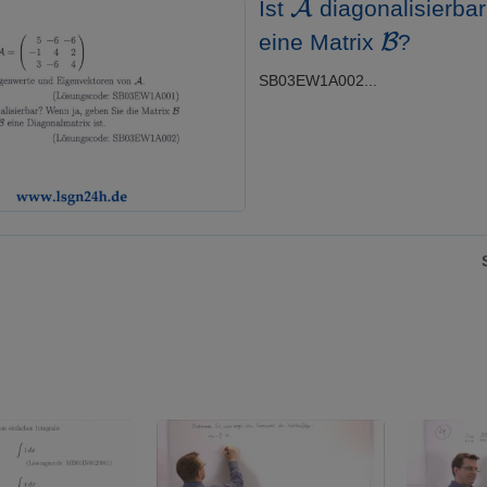
Ist
diagonalisierbar
B
eine Matrix
?
SB03EW1A002...