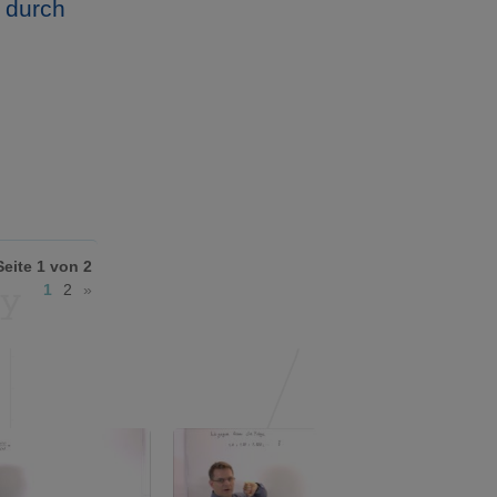
 durch
Seite 1 von 2
1
2
»