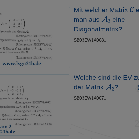
C
Mit welcher Matrix
e
A
3
man aus
eine
Diagonalmatrix?
SB03EW1A008...
Welche sind die EV 
A
3
der Matrix
?
(
SB03EW1A007...