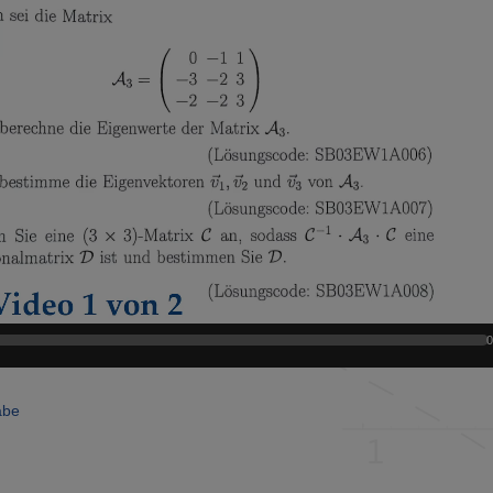
0
abe