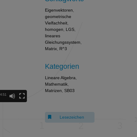
Eigenvektoren
,
geometrische
Vielfachheit
,
homogen
,
LGS
,
lineares
Gleichungssystem
,
Matrix
,
R^3
Kategorien
Lineare Algebra
,
Mathematik
,
Matrizen
,
SB03
4:51
Lesezeichen