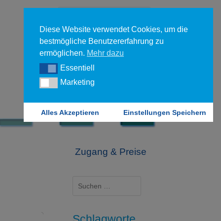
Diese Website verwendet Cookies, um die
bestmögliche Benutzererfahrung zu
ermöglichen.
Mehr dazu
Essentiell
Essentiell
Forgot your password?
Marketing
Marketing
Login
Alles Akzeptieren
Einstellungen Speichern
?
Zugang & Preise
Suchen
nach:
Schlagworte