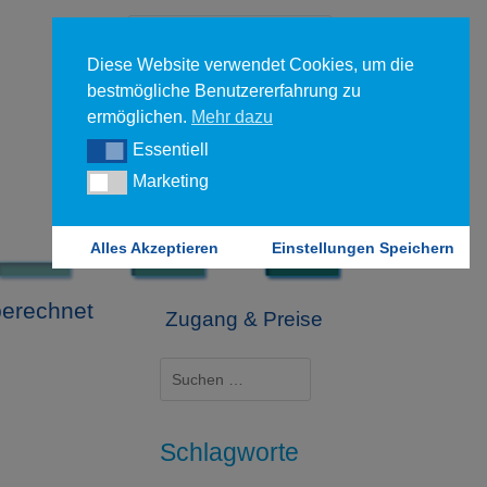
Diese Website verwendet Cookies, um die
bestmögliche Benutzererfahrung zu
ermöglichen.
Mehr dazu
Essentiell
Essentiell
Forgot your password?
Marketing
Marketing
Login
Alles Akzeptieren
Einstellungen Speichern
berechnet
Zugang & Preise
Suchen
nach:
Schlagworte