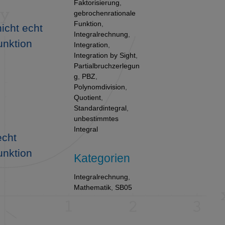
Faktorisierung
,
gebrochenrationale
Funktion
,
icht echt
Integralrechnung
,
unktion
Integration
,
Integration by Sight
,
Partialbruchzerlegun
g
,
PBZ
,
Polynomdivision
,
Quotient
,
Standardintegral
,
unbestimmtes
Integral
echt
unktion
Kategorien
Integralrechnung
,
Mathematik
,
SB05