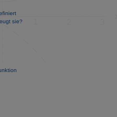
finiert
eugt sie?
unktion