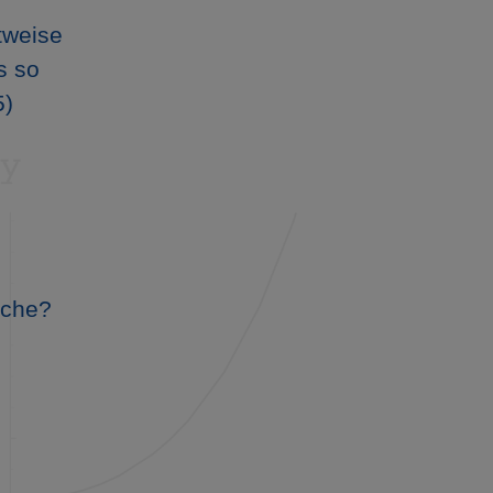
tweise
s so
5)
äche?