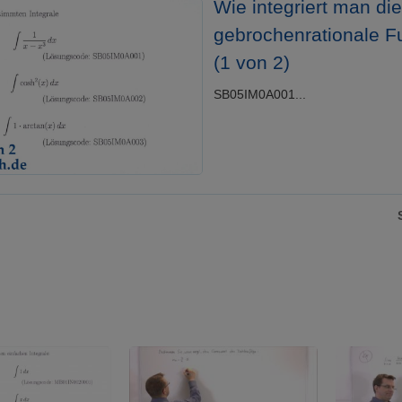
Wie integriert man di
gebrochenrationale F
(1 von 2)
SB05IM0A001...