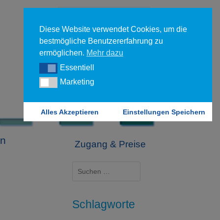
Diese Website verwendet Cookies, um die
bestmögliche Benutzererfahrung zu
ermöglichen.
Mehr dazu
Essentiell
Essentiell
Forgot your password?
Marketing
Marketing
Login
Alles Akzeptieren
Einstellungen Speichern
on
Zugang & Preise
Suchen
nach:
Schlagworte