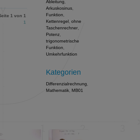
Ableitung
,
Arkuskosinus
,
Funktion
,
Seite 1 von 1
Kettenregel
,
ohne
1
Taschenrechner
,
Potenz
,
trigonometrische
Funktion
,
Umkehrfunktion
Kategorien
Differenzialrechnung
,
Mathematik
,
MB01