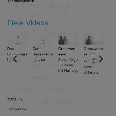
Thermodynamik
Freie Videos
Das
Das
Grenzwert
Grenzwertb
Konve
Basisintegra
Basisintegra
einer
estimmung
von
∫
1
d
x
∫
x
d
x
tan
)
x
sin
)
(
(
x
l
l
Zahlenfolge
Zahlen
von
: Summe
n: 1.9 
ohne
mit Nullfolge
1.99, 
L’Hospital
…
(Altern
sung)
Extras
24hprof.de