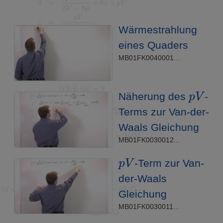
Wärmestrahlung
eines Quaders
MB01FK0040001...
p
V
Näherung des
-
Terms zur Van-der-
Waals Gleichung
MB01FK0030012...
p
V
-Term zur Van-
der-Waals
Gleichung
MB01FK0030011...