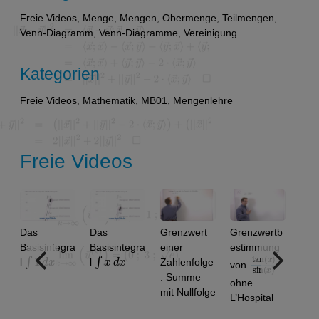
Freie Videos
,
Menge
,
Mengen
,
Obermenge
,
Teilmengen
,
Venn-Diagramm
,
Venn-Diagramme
,
Vereinigung
Kategorien
Freie Videos
,
Mathematik
,
MB01
,
Mengenlehre
Freie Videos
Das
Das
Grenzwert
Grenzwertb
Basisintegra
Basisintegra
einer
estimmung
∫
1
d
x
∫
x
d
x
tan
)
x
sin
)
(
(
x
l
l
Zahlenfolge
von
: Summe
ohne
mit Nullfolge
L’Hospital
m