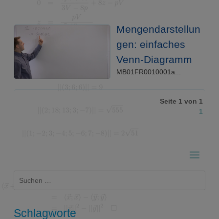
Mengendarstellun
gen: einfaches
Venn-Diagramm
MB01FR0010001a...
Seite 1 von 1
1
Suchen
nach:
Schlagworte