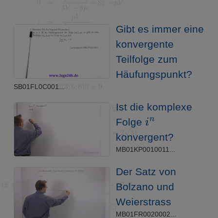
Gibt es immer eine
konvergente
Teilfolge zum
Häufungspunkt?
SB01FL0C001...
Ist die komplexe
i
n
Folge
konvergent?
MB01KP0010011...
Der Satz von
Bolzano und
Weierstrass
MB01FR0020002...