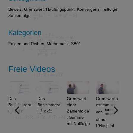
Beweis
,
Grenzwert
,
Häufungspunkt
,
Konvergenz
,
Teilfolge
,
Zahlenfolge
Kategorien
Folgen und Reihen
,
Mathematik
,
SB01
Freie Videos
Das
Das
Grenzwert
Grenzwertb
Konv
Basisintegra
Basisintegra
einer
estimmung
von
∫
1
d
x
∫
x
d
x
tan
)
x
sin
)
(
(
x
l
l
Zahlenfolge
Zahle
von
: Summe
n: 1.9
ohne
mit Nullfolge
1.99,
L’Hospital
…