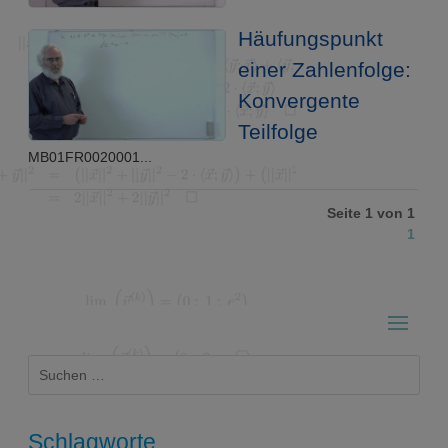
Häufungspunkt
einer Zahlenfolge:
Konvergente
Teilfolge
MB01FR0020001...
Seite 1 von 1
1
Suchen
nach:
Schlagworte