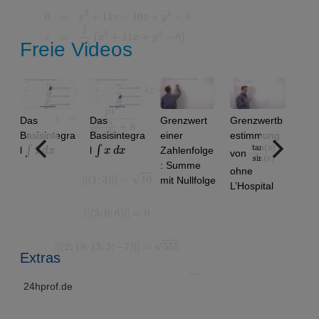
Freie Videos
Das
Das
Grenzwert
Grenzwertb
Konv
Basisintegra
Basisintegra
einer
estimmung
von
∫
1
d
x
∫
x
d
x
tan
)
x
sin
)
(
(
x
l
l
Zahlenfolge
Zahl
von
: Summe
n: 1.
ohne
mit Nullfolge
1.99
L’Hospital
…
(Alte
sung
Extras
24hprof.de