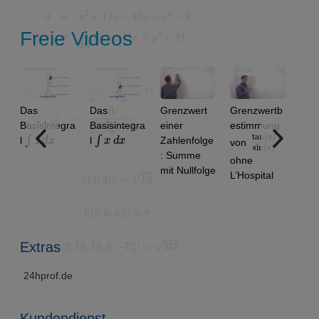
Freie Videos
Das
Das
Grenzwert
Grenzwertb
Basisintegra
Basisintegra
einer
estimmung
∫
1
d
x
∫
x
d
x
tan
)
x
sin
)
(
(
x
l
l
Zahlenfolge
von
: Summe
ohne
mit Nullfolge
L’Hospital
m
Extras
24hprof.de
Kundendienst