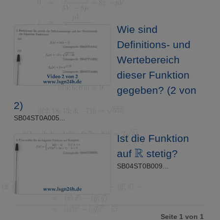
Wie sind
Definitions- und
Wertebereich
dieser Funktion
gegeben? (2 von
2)
SB04ST0A005...
Ist die Funktion
R
auf
stetig?
SB04ST0B009...
Seite 1 von 1