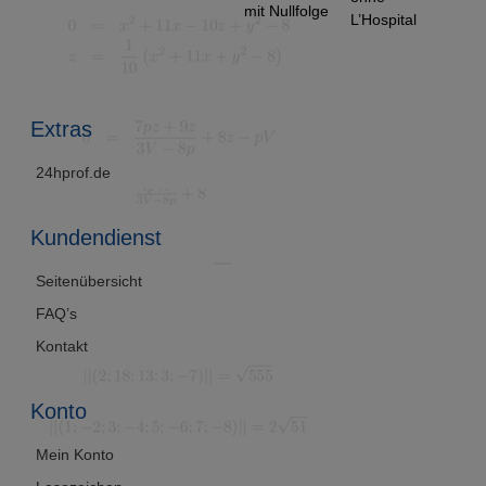
mit Nullfolge
L’Hospital
m
Extras
24hprof.de
Kundendienst
Seitenübersicht
FAQ’s
Kontakt
Konto
Mein Konto