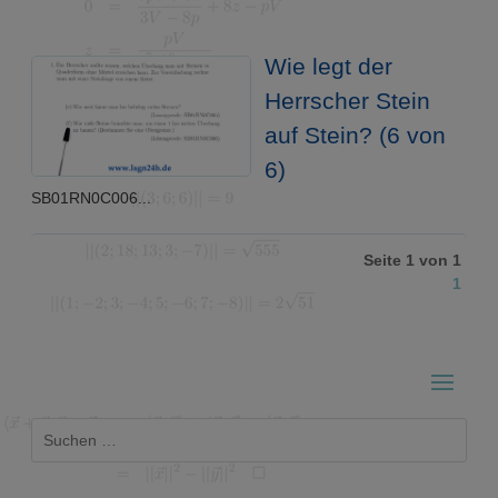
Wie legt der
Herrscher Stein
auf Stein? (6 von
6)
SB01RN0C006...
Seite 1 von 1
1
Suchen
nach: