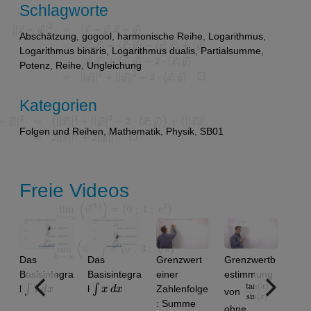
Schlagworte
Abschätzung
,
gogool
,
harmonische Reihe
,
Logarithmus
,
Logarithmus binäris
,
Logarithmus dualis
,
Partialsumme
,
Potenz
,
Reihe
,
Ungleichung
Kategorien
Folgen und Reihen
,
Mathematik
,
Physik
,
SB01
Freie Videos
Das
Das
Grenzwert
Grenzwertb
Basisintegra
Basisintegra
einer
estimmung
∫
1
d
x
∫
x
d
x
tan
)
x
sin
)
(
(
x
l
l
Zahlenfolge
von
: Summe
ohne