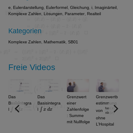
e
,
Eulerdarstellung
,
Eulerformel
,
Gleichung
,
i
,
Imaginärteil
,
Komplexe Zahlen
,
Lösungen
,
Parameter
,
Realteil
Kategorien
Komplexe Zahlen
,
Mathematik
,
SB01
Freie Videos
Das
Das
Grenzwert
Grenzwertb
Basisintegra
Basisintegra
einer
estimmung
∫
1
d
x
∫
x
d
x
tan
)
x
sin
)
(
(
x
l
l
Zahlenfolge
von
: Summe
ohne
mit Nullfolge
L’Hospital
m