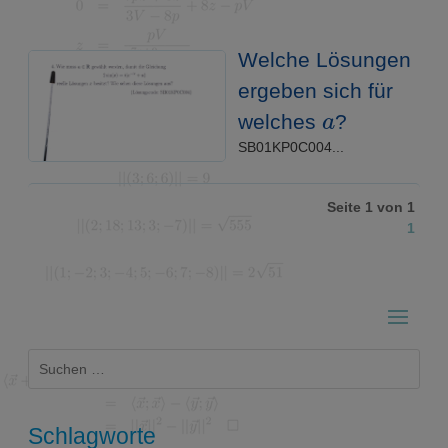
Welche Lösungen
ergeben sich für
a
welches
?
SB01KP0C004...
Seite 1 von 1
1
Suchen
nach:
Schlagworte