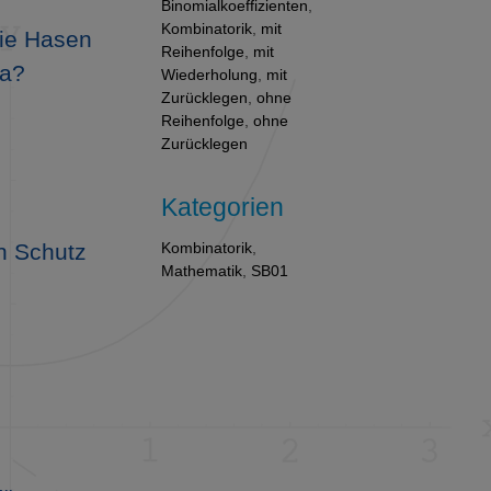
Binomialkoeffizienten
,
Kombinatorik
,
mit
ie Hasen
Reihenfolge
,
mit
sa?
Wiederholung
,
mit
Zurücklegen
,
ohne
Reihenfolge
,
ohne
Zurücklegen
Kategorien
Kombinatorik
,
n Schutz
Mathematik
,
SB01