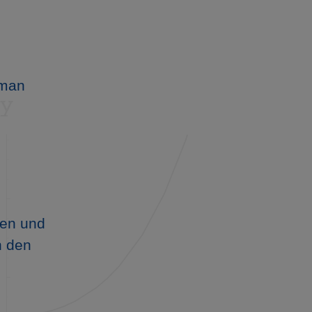
 man
en und
n den