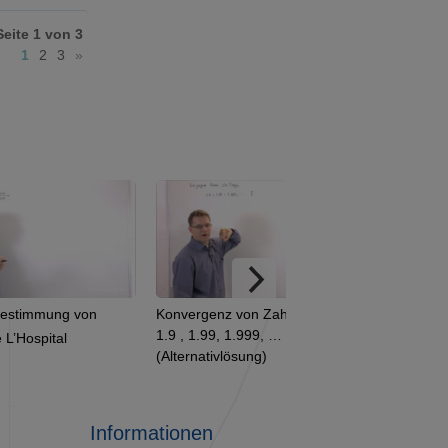
Seite 1 von 3
1
2
3
»
Konvergenz von Zahlenfolgen:
Mengendarstellungen: einfac
1.9 , 1.99, 1.999, …
Venn-Diagramm
(Alternativlösung)
Informationen