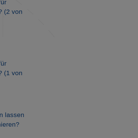
für
? (2 von
für
? (1 von
n lassen
nieren?