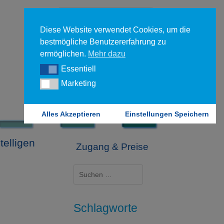
Diese Website verwendet Cookies, um die
bestmögliche Benutzererfahrung zu
ermöglichen.
Mehr dazu
Essentiell
Essentiell
Forgot your password?
Marketing
Marketing
Login
Alles Akzeptieren
Einstellungen Speichern
telligen
Zugang & Preise
Suchen
nach:
Schlagworte