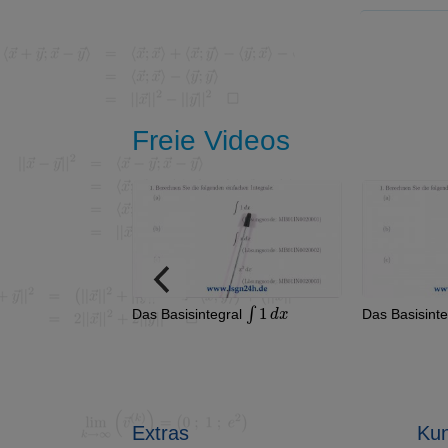
Freie Videos
∫
1
d
x
∫
x
d
x
Das Basisintegral
Das Basisintegral
Extras
Kun