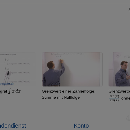
Grenzwert einer Zahlenfolge:
Grenzwertbestimmung von
tan
)
x
sin
)
(
(
x
Summe mit Nullfolge
ohne L’Hospital
dendienst
Konto