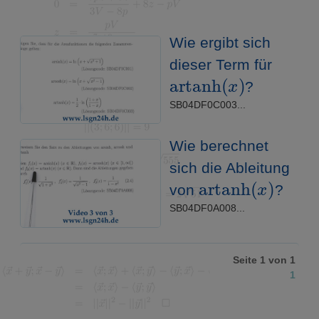
Wie ergibt sich
dieser Term für
artanh
(
x
)
?
SB04DF0C003...
Wie berechnet
sich die Ableitung
artanh
(
x
)
von
?
SB04DF0A008...
Seite 1 von 1
1