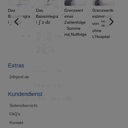
Das
Das
Grenzwert
Grenzwertb
Basisintegra
Basisintegra
einer
estimmung
∫
1
d
x
∫
x
d
x
tan
)
x
sin
)
(
(
x
l
l
Zahlenfolge
von
: Summe
ohne
mit Nullfolge
L’Hospital
m
Extras
24hprof.de
Kundendienst
Seitenübersicht
FAQ’s
Kontakt