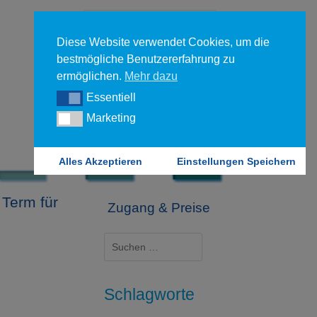
Diese Website verwendet Cookies, um die
bestmögliche Benutzererfahrung zu
ermöglichen.
Mehr dazu
Essentiell
Essentiell
Forgot your password?
Marketing
Marketing
Login
Alles Akzeptieren
Einstellungen Speichern
 Term für
Zugang & Preise
Suchen
nach:
Schlagworte