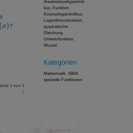
Areakosinushyperboli
kus
,
Funktion
,
Kosinushyperbolikus
,
e
h
(
x
)
Logarithmusfunktion
,
?
quadratische
Gleichung
,
Umkehrfunktion
,
Wurzel
Kategorien
Mathematik
,
SB04
,
spezielle Funktionen
Seite 1 von 1
1