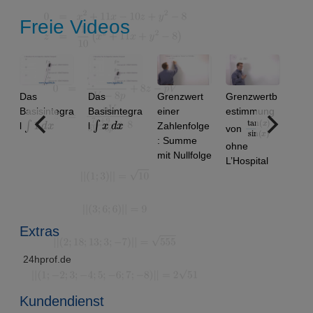
Freie Videos
Das
Das
Grenzwert
Grenzwertb
Basisintegra
Basisintegra
einer
estimmung
∫
1
d
x
∫
x
d
x
tan
)
x
sin
)
(
(
x
l
l
Zahlenfolge
von
: Summe
ohne
mit Nullfolge
L’Hospital
m
Extras
24hprof.de
Kundendienst