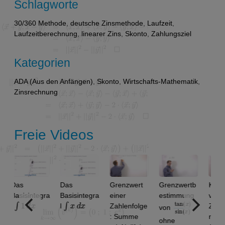
Schlagworte
30/360 Methode
,
deutsche Zinsmethode
,
Laufzeit
,
Laufzeitberechnung
,
linearer Zins
,
Skonto
,
Zahlungsziel
Kategorien
ADA (Aus den Anfängen)
,
Skonto
,
Wirtschafts-Mathematik
,
Zinsrechnung
Freie Videos
as
Das
Grenzwert
Grenzwertb
Konverge
asisintegra
Basisintegra
einer
estimmung
von
1
d
x
∫
x
d
x
tan
)
x
sin
)
(
(
x
l
Zahlenfolge
Zahlenfol
von
: Summe
n: 1.9 ,
ohne