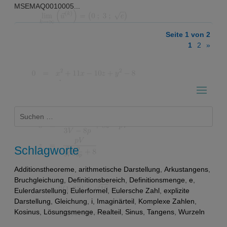
MSEMAQ0010005...
Seite 1 von 2
1
2
»
Suchen
nach:
Schlagworte
Additionstheoreme
,
arithmetische Darstellung
,
Arkustangens
,
Bruchgleichung
,
Definitionsbereich
,
Definitionsmenge
,
e
,
Eulerdarstellung
,
Eulerformel
,
Eulersche Zahl
,
explizite
Darstellung
,
Gleichung
,
i
,
Imaginärteil
,
Komplexe Zahlen
,
Kosinus
,
Lösungsmenge
,
Realteil
,
Sinus
,
Tangens
,
Wurzeln