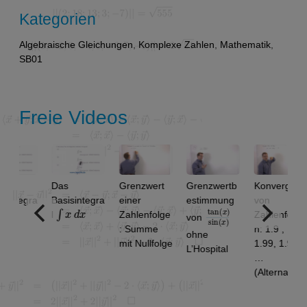
Kategorien
Algebraische Gleichungen
,
Komplexe Zahlen
,
Mathematik
,
SB01
Freie Videos
Das
Grenzwert
Grenzwertb
Konvergenz
ntegra
Basisintegra
einer
estimmung
von
∫
x
d
x
tan
)
x
sin
)
(
(
x
l
Zahlenfolge
Zahlenfolge
von
: Summe
n: 1.9 ,
ohne
mit Nullfolge
1.99, 1.999,
L’Hospital
…
(Alternativlö
sung)