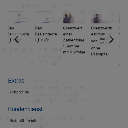
as
Das
Grenzwert
Grenzwertb
Konvergen
sisintegra
Basisintegra
einer
estimmung
von
1
d
x
∫
x
d
x
tan
)
x
sin
)
(
(
x
l
Zahlenfolge
Zahlenfolg
von
: Summe
n: 1.9 ,
ohne
mit Nullfolge
1.99, 1.99
L’Hospital
…
(Alternativ
sung)
Extras
24hprof.de
Kundendienst
Seitenübersicht