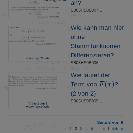
an?
SB05HS0B007...
Wie kann man hier
ohne
Stammfunktionen
Differenzieren?
SB05HS0B006...
Wie lautet der
F
(
x
)
Term von
?
(2 von 2)
SB05HS0B005...
Seite 2 von 8
«
1
2
3
4
5
...
»
Letzte »